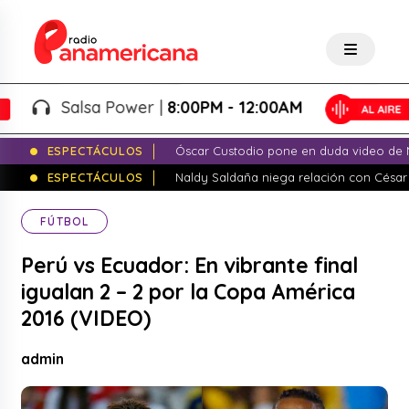
Salsa Power |
8:00PM - 12:00AM
ESPECTÁCULOS
Óscar Custodio pone en duda video de N
ESPECTÁCULOS
Naldy Saldaña niega relación con César
FÚTBOL
Perú vs Ecuador: En vibrante final
igualan 2 – 2 por la Copa América
2016 (VIDEO)
admin