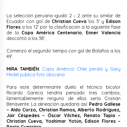
La selección peruana igualó 2 – 2 ante su similar de
Ecuador con gol de
Christian Cueva
los 5′ y
Edison
Flores
a los 12′ por la clasificación a la siguiente fase
de la
Copa América Centenario.
Enner Valencia
descontó a los 38′.
Comenzó el segundo tiempo con gol de Bolaños a los
49′.
MIRA TAMBIÉN:
Copa América: Chile perdió y Gary
Medel publica foto obscena
Para este determinante duelo el técnico bicolor
Ricardo Gareca tendría pensado tres cambios,
lamentablemente ninguno de ellos sería Cristian
Benavente. La alineación quedaría así:
Pedro Gallese
– Aldo Corzo, Christian Ramos, Alberto Rodríguez,
Jair Céspedes – Óscar Vílchez, Renato Tapia –
Christian Cueva, Yoshimar Yotún, Edison Flores –
Paolo Guerrero.