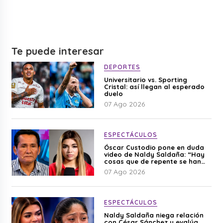
Te puede interesar
DEPORTES
Universitario vs. Sporting
Cristal: así llegan al esperado
duelo
07 Ago 2026
ESPECTÁCULOS
Óscar Custodio pone en duda
video de Naldy Saldaña: “Hay
cosas que de repente se han
editado”
07 Ago 2026
ESPECTÁCULOS
Naldy Saldaña niega relación
con César Sánchez y evalúa