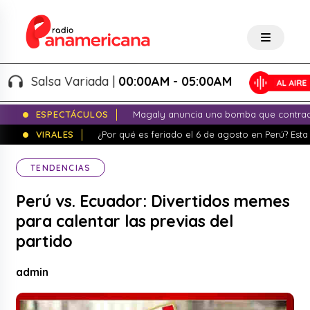
Salsa Variada |
00:00AM - 05:00AM
ESPECTÁCULOS
Magaly anuncia una bomba que contrade
VIRALES
¿Por qué es feriado el 6 de agosto en Perú? Esta 
TENDENCIAS
Perú vs. Ecuador: Divertidos memes
para calentar las previas del
partido
admin