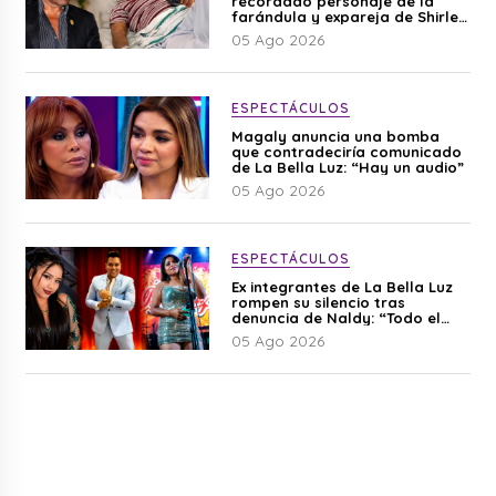
recordado personaje de la
farándula y expareja de Shirley
Cherres
05 Ago 2026
ESPECTÁCULOS
Magaly anuncia una bomba
que contradeciría comunicado
de La Bella Luz: “Hay un audio”
05 Ago 2026
ESPECTÁCULOS
Ex integrantes de La Bella Luz
rompen su silencio tras
denuncia de Naldy: “Todo el
mundo lo sabía”
05 Ago 2026