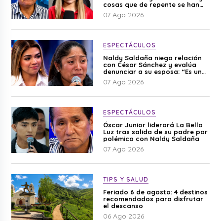
cosas que de repente se han
editado”
07 Ago 2026
ESPECTÁCULOS
Naldy Saldaña niega relación
con César Sánchez y evalúa
denunciar a su esposa: “Es una
difamación”
07 Ago 2026
ESPECTÁCULOS
Óscar Junior liderará La Bella
Luz tras salida de su padre por
polémica con Naldy Saldaña
07 Ago 2026
TIPS Y SALUD
Feriado 6 de agosto: 4 destinos
recomendados para disfrutar
el descanso
06 Ago 2026