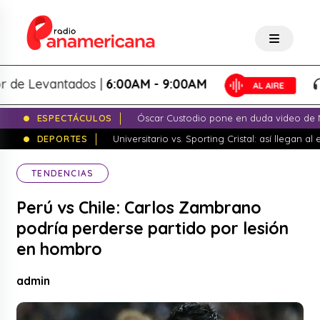
Levantados |
6:00AM - 9:00AM
Lo
ESPECTÁCULOS
Óscar Custodio pone en duda video de N
DEPORTES
Universitario vs. Sporting Cristal: así llegan a
TENDENCIAS
Perú vs Chile: Carlos Zambrano
podría perderse partido por lesión
en hombro
admin