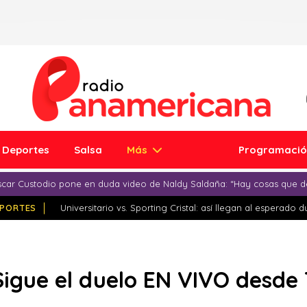
Deportes
Salsa
Más
Programaci
car Custodio pone en duda video de Naldy Saldaña: “Hay cosas que d
PORTES
Universitario vs. Sporting Cristal: así llegan al esperado 
 Sigue el duelo EN VIVO desde 