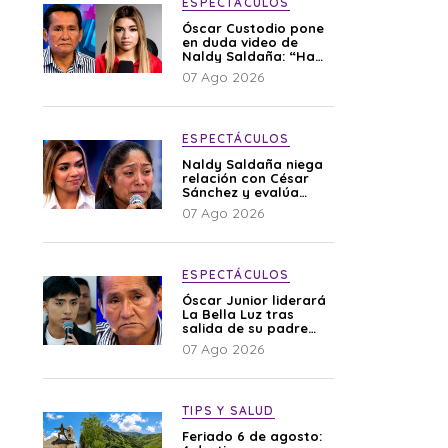
ESPECTÁCULOS
Óscar Custodio pone
en duda video de
Naldy Saldaña: “Hay
cosas que de repente
07 Ago 2026
se han editado”
ESPECTÁCULOS
Naldy Saldaña niega
relación con César
Sánchez y evalúa
denunciar a su
07 Ago 2026
esposa: “Es una
difamación”
ESPECTÁCULOS
Óscar Junior liderará
La Bella Luz tras
salida de su padre
por polémica con
07 Ago 2026
Naldy Saldaña
TIPS Y SALUD
Feriado 6 de agosto: