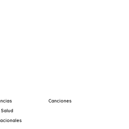
ncias
Canciones
y Salud
nacionales