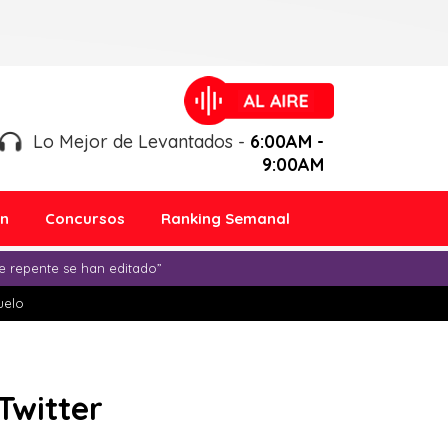
Lo Mejor de Levantados -
6:00AM -
9:00AM
ón
Concursos
Ranking Semanal
e repente se han editado”
duelo
Twitter