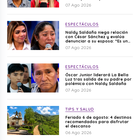
editado”
07 Ago 2026
ESPECTÁCULOS
Naldy Saldaña niega relación
con César Sánchez y evalúa
denunciar a su esposa: “Es una
difamación”
07 Ago 2026
ESPECTÁCULOS
Óscar Junior liderará La Bella
Luz tras salida de su padre por
polémica con Naldy Saldaña
07 Ago 2026
TIPS Y SALUD
Feriado 6 de agosto: 4 destinos
recomendados para disfrutar
el descanso
06 Ago 2026