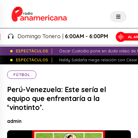
Domingo Tonero |
6:00AM - 6:00PM
ESPECTÁCULOS
Óscar Custodio pone en duda video de N
ESPECTÁCULOS
Naldy Saldaña niega relación con César
FÚTBOL
Perú-Venezuela: Este sería el
equipo que enfrentaría a la
‘vinotinto’.
admin