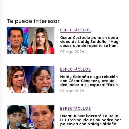
Te puede interesar
ESPECTÁCULOS
Óscar Custodio pone en duda
video de Naldy Saldaña: “Hay
cosas que de repente se han
editado”
07 Ago 2026
ESPECTÁCULOS
Naldy Saldaña niega relación
con César Sánchez y evalúa
denunciar a su esposa: “Es una
difamación”
07 Ago 2026
ESPECTÁCULOS
Óscar Junior liderará La Bella
Luz tras salida de su padre por
polémica con Naldy Saldaña