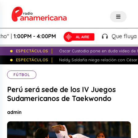
|
1:00PM - 4:00PM
Que fluya la ta
ESPECTÁCULOS
Óscar Custodio pone en duda video de N
ESPECTÁCULOS
Naldy Saldaña niega relación con César
FÚTBOL
Perú será sede de los IV Juegos
Sudamericanos de Taekwondo
admin