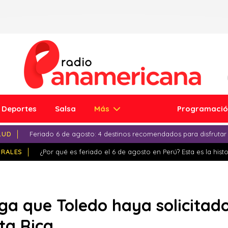
Deportes
Salsa
Más
Programaci
LUD
Feriado 6 de agosto: 4 destinos recomendados para disfrutar
IRALES
¿Por qué es feriado el 6 de agosto en Perú? Esta es la histo
ega que Toledo haya solicitad
ta Rica