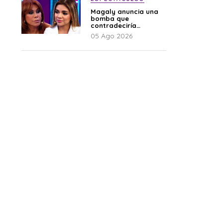
Magaly anuncia una
bomba que
contradeciría
comunicado de La
05 Ago 2026
Bella Luz: “Hay un
audio”