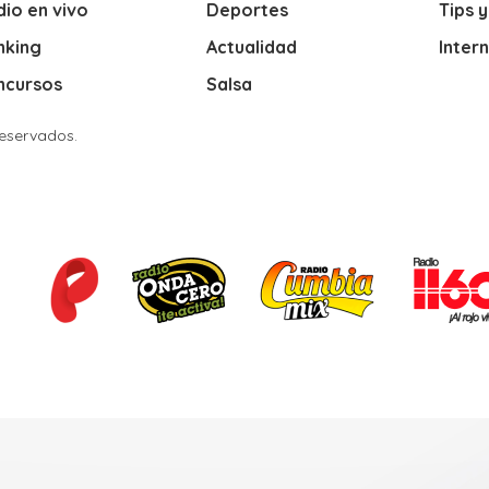
io en vivo
Deportes
Tips 
nking
Actualidad
Inter
ncursos
Salsa
Reservados.