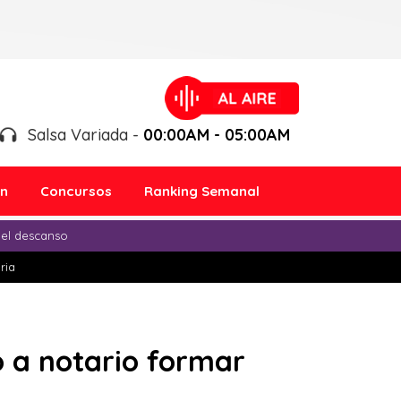
Salsa Variada -
00:00AM - 05:00AM
ón
Concursos
Ranking Semanal
 el descanso
ria
o a notario formar