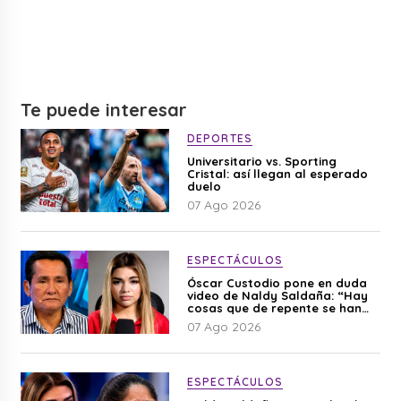
Te puede interesar
DEPORTES
Universitario vs. Sporting
Cristal: así llegan al esperado
duelo
07 Ago 2026
ESPECTÁCULOS
Óscar Custodio pone en duda
video de Naldy Saldaña: “Hay
cosas que de repente se han
editado”
07 Ago 2026
ESPECTÁCULOS