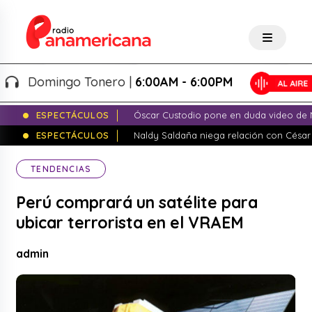
Domingo Tonero |
6:00AM - 6:00PM
ESPECTÁCULOS
Óscar Custodio pone en duda video de N
ESPECTÁCULOS
Naldy Saldaña niega relación con César
TENDENCIAS
Perú comprará un satélite para
ubicar terrorista en el VRAEM
admin