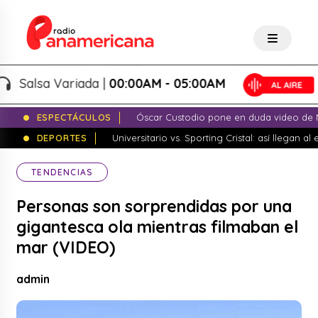
Salsa Variada |
00:00AM - 05:00AM
ESPECTÁCULOS
Óscar Custodio pone en duda video de N
DEPORTES
Universitario vs. Sporting Cristal: así llegan a
TENDENCIAS
Personas son sorprendidas por una
gigantesca ola mientras filmaban el
mar (VIDEO)
admin