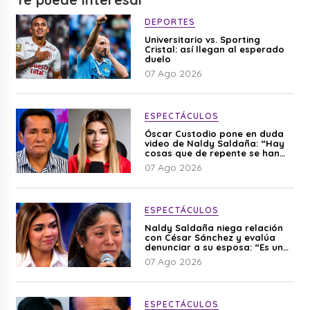
DEPORTES
Universitario vs. Sporting
Cristal: así llegan al esperado
duelo
07 Ago 2026
ESPECTÁCULOS
Óscar Custodio pone en duda
video de Naldy Saldaña: “Hay
cosas que de repente se han
editado”
07 Ago 2026
ESPECTÁCULOS
Naldy Saldaña niega relación
con César Sánchez y evalúa
denunciar a su esposa: “Es una
difamación”
07 Ago 2026
ESPECTÁCULOS