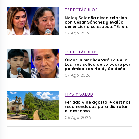
ESPECTÁCULOS
Naldy Saldaña niega relación
con César Sánchez y evalúa
denunciar a su esposa: “Es una
difamación”
07 Ago 2026
ESPECTÁCULOS
Óscar Junior liderará La Bella
Luz tras salida de su padre por
polémica con Naldy Saldaña
07 Ago 2026
TIPS Y SALUD
Feriado 6 de agosto: 4 destinos
recomendados para disfrutar
el descanso
06 Ago 2026