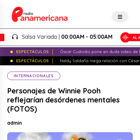
Salsa Variada |
00:00AM - 05:00AM
ESPECTÁCULOS
Óscar Custodio pone en duda video de N
ESPECTÁCULOS
Naldy Saldaña niega relación con César
INTERNACIONALES
Personajes de Winnie Pooh
reflejarían desórdenes mentales
(FOTOS)
admin