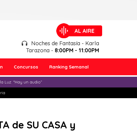
Noches de Fantasía - Karla
Tarazona -
8:00PM - 11:00PM
ón
Concursos
Ranking Semanal
a Luz: “Hay un audio”
ria
TA de SU CASA y