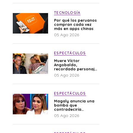
TECNOLOGÍA
Por qué los peruanos
compran cada vez
más en apps chinas
05 Ago 2026
ESPECTÁCULOS
Muere Víctor
Angobaldo,
recordado personaje
de la farándula y
05 Ago 2026
expareja de Shirley
Cherres
ESPECTÁCULOS
Magaly anuncia una
bomba que
contradeciría
comunicado de La
05 Ago 2026
Bella Luz: “Hay un
audio”