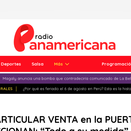
Deportes
Salsa
Más
Programaci
Magaly anuncia una bomba que contradeciría comunicado de La Bell
IRALES
¿Por qué es feriado el 6 de agosto en Perú? Esta es la histo
RTICULAR VENTA en la PUER