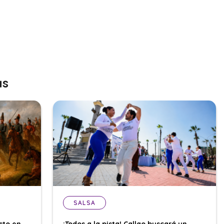
as
SALSA
sto en
¡Todos a la pista! Callao buscará un