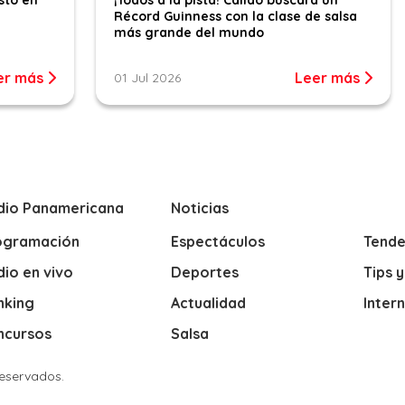
Récord Guinness con la clase de salsa
más grande del mundo
er más
Leer más
01 Jul 2026
dio Panamericana
Noticias
ogramación
Espectáculos
Tende
io en vivo
Deportes
Tips 
nking
Actualidad
Inter
ncursos
Salsa
Reservados.