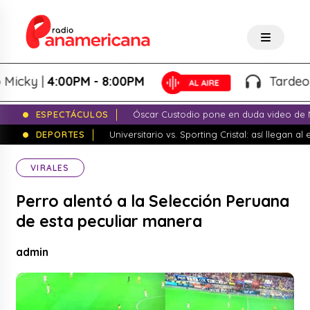
ky |
4:00PM - 8:00PM
Tardeo Sals
ESPECTÁCULOS
Óscar Custodio pone en duda video de N
DEPORTES
Universitario vs. Sporting Cristal: así llegan a
VIRALES
Perro alentó a la Selección Peruana
de esta peculiar manera
admin