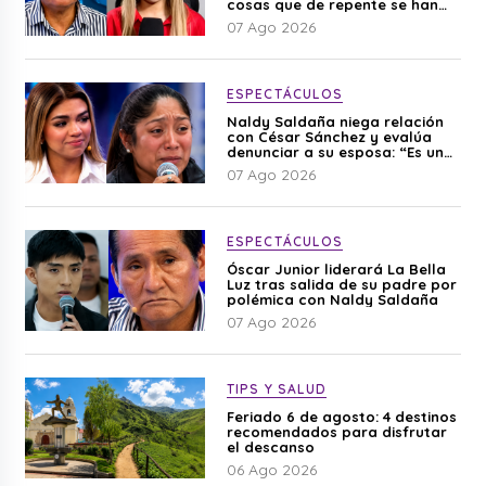
cosas que de repente se han
editado”
07 Ago 2026
ESPECTÁCULOS
Naldy Saldaña niega relación
con César Sánchez y evalúa
denunciar a su esposa: “Es una
difamación”
07 Ago 2026
ESPECTÁCULOS
Óscar Junior liderará La Bella
Luz tras salida de su padre por
polémica con Naldy Saldaña
07 Ago 2026
TIPS Y SALUD
Feriado 6 de agosto: 4 destinos
recomendados para disfrutar
el descanso
06 Ago 2026