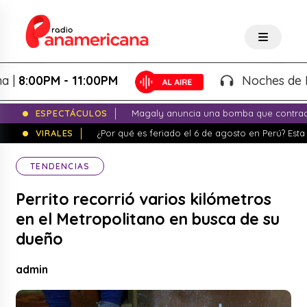
:00PM - 11:00PM
Noches de Fantas
ESPECTÁCULOS
Magaly anuncia una bomba que contrade
VIRALES
¿Por qué es feriado el 6 de agosto en Perú? Esta 
TENDENCIAS
Perrito recorrió varios kilómetros
en el Metropolitano en busca de su
dueño
admin