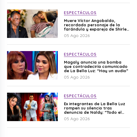
ESPECTÁCULOS
Muere Víctor Angobaldo,
recordado personaje de la
farándula y expareja de Shirley
Cherres
05 Ago 2026
ESPECTÁCULOS
Magaly anuncia una bomba
que contradeciría comunicado
de La Bella Luz: “Hay un audio”
05 Ago 2026
ESPECTÁCULOS
Ex integrantes de La Bella Luz
rompen su silencio tras
denuncia de Naldy: “Todo el
mundo lo sabía”
05 Ago 2026