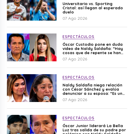
Universitario vs. Sporting
Cristal: así llegan al esperado
duelo
07 Ago 2026
ESPECTÁCULOS
Óscar Custodio pone en duda
video de Naldy Saldaña: “Hay
cosas que de repente se han
editado”
07 Ago 2026
ESPECTÁCULOS
Naldy Saldaña niega relación
con César Sánchez y evalúa
denunciar a su esposa: “Es una
difamación”
07 Ago 2026
ESPECTÁCULOS
Óscar Junior liderará La Bella
Luz tras salida de su padre por
polémica con Naldy Saldaña