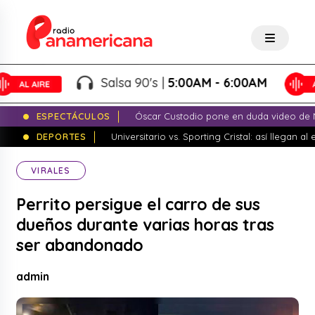
Salsa 90's |
5:00AM - 6:00AM
ESPECTÁCULOS
Óscar Custodio pone en duda video de N
DEPORTES
Universitario vs. Sporting Cristal: así llegan a
VIRALES
Perrito persigue el carro de sus
dueños durante varias horas tras
ser abandonado
admin