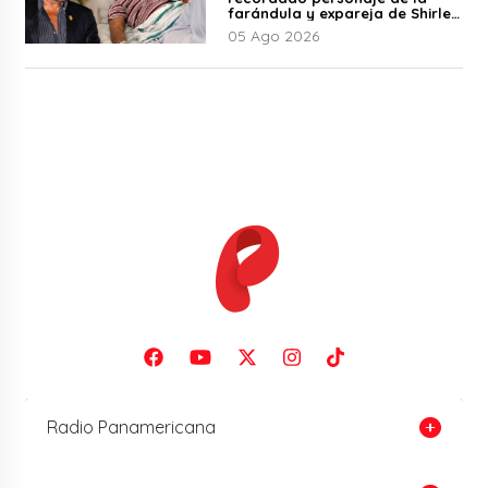
farándula y expareja de Shirley
Cherres
05 Ago 2026
Radio Panamericana