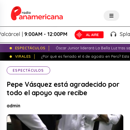
rcel |
9:00AM - 12:00PM
Splash! -
ESPECTÁCULOS
Óscar Junior liderará La Bella Luz tras 
VIRALES
¿Por qué es feriado el 6 de agosto en Perú? Esta 
ESPECTÁCULOS
Pepe Vásquez está agradecido por
todo el apoyo que recibe
admin