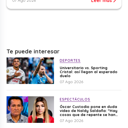
Leer más
07 Ago 2026
Te puede interesar
DEPORTES
Universitario vs. Sporting
Cristal: así llegan al esperado
duelo
07 Ago 2026
ESPECTÁCULOS
Óscar Custodio pone en duda
video de Naldy Saldaña: “Hay
cosas que de repente se han
editado”
07 Ago 2026