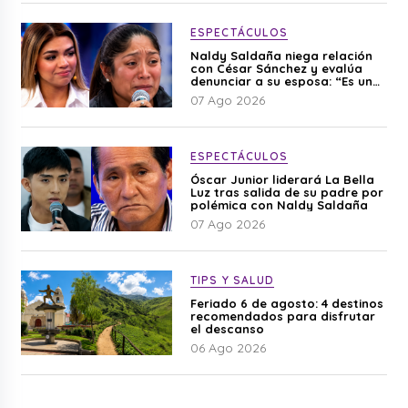
ESPECTÁCULOS
Naldy Saldaña niega relación
con César Sánchez y evalúa
denunciar a su esposa: “Es una
difamación”
07 Ago 2026
ESPECTÁCULOS
Óscar Junior liderará La Bella
Luz tras salida de su padre por
polémica con Naldy Saldaña
07 Ago 2026
TIPS Y SALUD
Feriado 6 de agosto: 4 destinos
recomendados para disfrutar
el descanso
06 Ago 2026