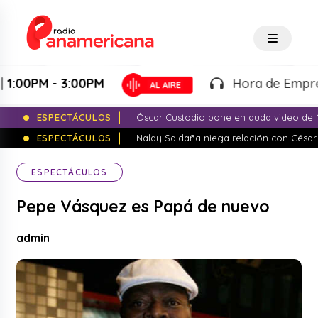
0PM - 3:00PM
Hora de Emprender 
ESPECTÁCULOS
Óscar Custodio pone en duda video de N
ESPECTÁCULOS
Naldy Saldaña niega relación con César
ESPECTÁCULOS
Pepe Vásquez es Papá de nuevo
admin