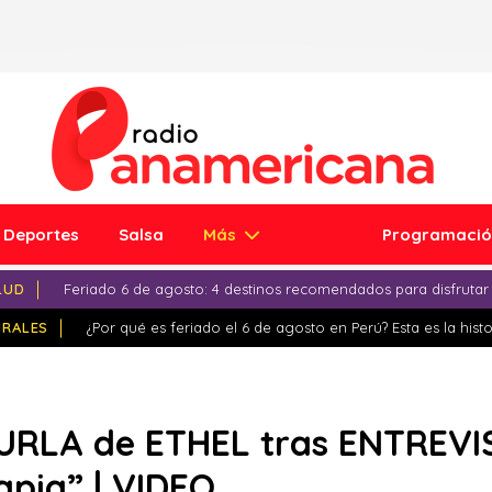
Deportes
Salsa
Más
Programaci
LUD
Feriado 6 de agosto: 4 destinos recomendados para disfrutar
IRALES
¿Por qué es feriado el 6 de agosto en Perú? Esta es la histo
BURLA de ETHEL tras ENTREV
apia” | VIDEO