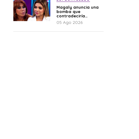
Magaly anuncia una
bomba que
contradeciría
comunicado de La
05 Ago 2026
Bella Luz: “Hay un
audio”