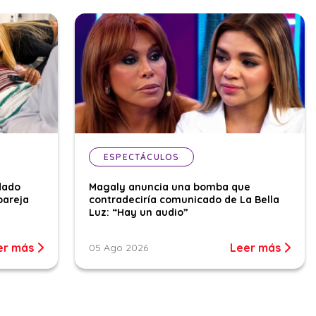
ESPECTÁCULOS
dado
Magaly anuncia una bomba que
pareja
contradeciría comunicado de La Bella
Luz: “Hay un audio”
er más
Leer más
05 Ago 2026