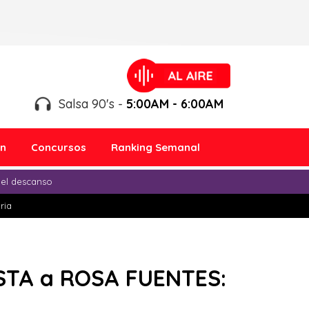
Salsa 90's -
5:00AM - 6:00AM
ón
Concursos
Ranking Semanal
 el descanso
ria
ISTA a ROSA FUENTES: