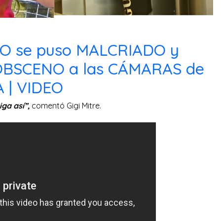
 se puso MALCRIADO y
BSCENO a las CÁMARAS de
 | VIDEO
iga así”,
comentó Gigi Mitre.