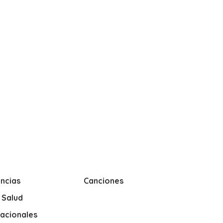
ncias
Canciones
y Salud
nacionales