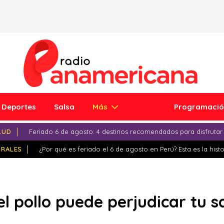
Deportes
Salsa
Más
Programaci
LUD
Feriado 6 de agosto: 4 destinos recomendados para disfrutar
IRALES
¿Por qué es feriado el 6 de agosto en Perú? Esta es la histo
 el pollo puede perjudicar tu 