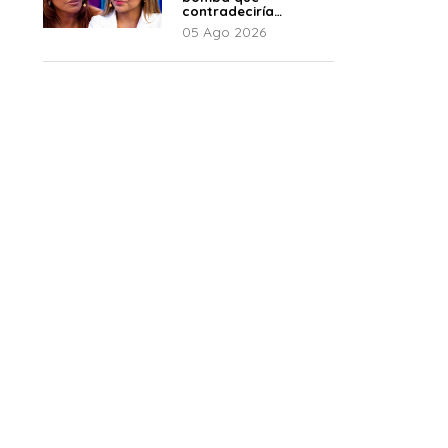
contradeciría
comunicado de La
05 Ago 2026
Bella Luz: “Hay un
audio”