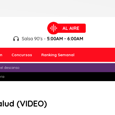
Salsa 90's -
5:00AM - 6:00AM
ón
Concursos
Ranking Semanal
 el descanso
ria
salud (VIDEO)