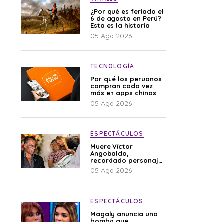
¿Por qué es feriado el
6 de agosto en Perú?
Esta es la historia
05 Ago 2026
TECNOLOGÍA
Por qué los peruanos
compran cada vez
más en apps chinas
05 Ago 2026
ESPECTÁCULOS
Muere Víctor
Angobaldo,
recordado personaje
de la farándula y
05 Ago 2026
expareja de Shirley
Cherres
ESPECTÁCULOS
Magaly anuncia una
bomba que