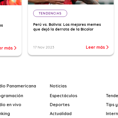
TENDENCIAS
Perú vs. Bolivia: Los mejores memes
os
que dejó la derrota de la Bicolor
Leer más
17 Nov 2023
er más
dio Panamericana
Noticias
ogramación
Espectáculos
Tende
io en vivo
Deportes
Tips 
nking
Actualidad
Inter