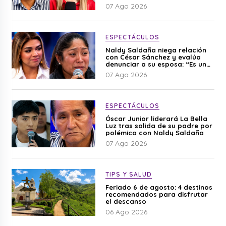
editado”
07 Ago 2026
ESPECTÁCULOS
Naldy Saldaña niega relación
con César Sánchez y evalúa
denunciar a su esposa: “Es una
difamación”
07 Ago 2026
ESPECTÁCULOS
Óscar Junior liderará La Bella
Luz tras salida de su padre por
polémica con Naldy Saldaña
07 Ago 2026
TIPS Y SALUD
Feriado 6 de agosto: 4 destinos
recomendados para disfrutar
el descanso
06 Ago 2026