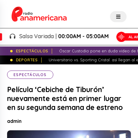
Salsa Variada |
00:00AM - 05:00AM
ESPECTÁCULOS
Óscar Custodio pone en duda video de N
DEPORTES
Universitario vs. Sporting Cristal: así llegan a
ESPECTÁCULOS
Película ‘Cebiche de Tiburón’
nuevamente está en primer lugar
en su segunda semana de estreno
admin