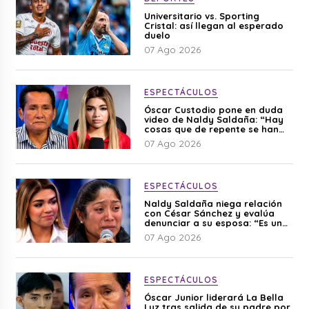
Universitario vs. Sporting
Cristal: así llegan al esperado
duelo
07 Ago 2026
ESPECTÁCULOS
Óscar Custodio pone en duda
video de Naldy Saldaña: “Hay
cosas que de repente se han
editado”
07 Ago 2026
ESPECTÁCULOS
Naldy Saldaña niega relación
con César Sánchez y evalúa
denunciar a su esposa: “Es una
difamación”
07 Ago 2026
ESPECTÁCULOS
Óscar Junior liderará La Bella
Luz tras salida de su padre por