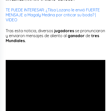
TE PUEDE INTERESAR: ¿Tilsa Lozano le envió FUERTE
MENSAJE a Magaly Medina por criticar su boda? |
VIDEO
Tras esta noticia, diversos
jugadores
se pronunciaron
y enviaron mensajes de aliento al
ganador
de
tres
Mundiales.