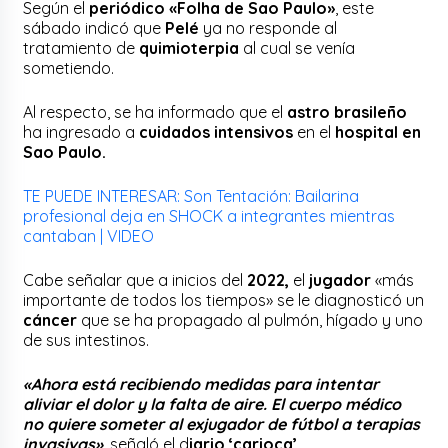
Según el
periódico «Folha de Sao Paulo»
, este
sábado indicó que
Pelé
ya no responde al
tratamiento de
quimioterpia
al cual se venía
sometiendo.
Al respecto, se ha informado que el
astro brasileño
ha ingresado a
cuidados intensivos
en el
hospital en
Sao Paulo.
TE PUEDE INTERESAR: Son Tentación: Bailarina
profesional deja en SHOCK a integrantes mientras
cantaban | VIDEO
Cabe señalar que a inicios del
2022,
el
jugador
«más
importante de todos los tiempos» se le diagnosticó un
cáncer
que se ha propagado al pulmón, hígado y uno
de sus intestinos.
«Ahora está recibiendo medidas para intentar
aliviar el dolor y la falta de aire. El cuerpo médico
no quiere someter al exjugador de fútbol a terapias
invasivas»
, señaló el d
iario ‘carioca’.