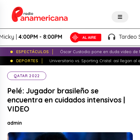
 |
4:00PM - 8:00PM
Tardeo Salser
ESPECTÁCULOS
Óscar Custodio pone en duda video de N
DEPORTES
Universitario vs. Sporting Cristal: así llegan a
QATAR 2022
Pelé: Jugador brasileño se
encuentra en cuidados intensivos |
VIDEO
admin