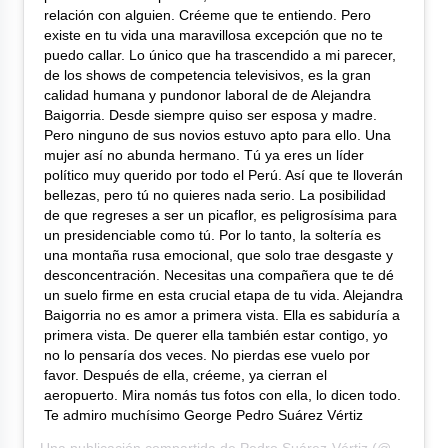
relación con alguien. Créeme que te entiendo. Pero
existe en tu vida una maravillosa excepción que no te
puedo callar. Lo único que ha trascendido a mi parecer,
de los shows de competencia televisivos, es la gran
calidad humana y pundonor laboral de de Alejandra
Baigorria. Desde siempre quiso ser esposa y madre.
Pero ninguno de sus novios estuvo apto para ello. Una
mujer así no abunda hermano. Tú ya eres un líder
político muy querido por todo el Perú. Así que te lloverán
bellezas, pero tú no quieres nada serio. La posibilidad
de que regreses a ser un picaflor, es peligrosísima para
un presidenciable como tú. Por lo tanto, la soltería es
una montaña rusa emocional, que solo trae desgaste y
desconcentración. Necesitas una compañera que te dé
un suelo firme en esta crucial etapa de tu vida. Alejandra
Baigorria no es amor a primera vista. Ella es sabiduría a
primera vista. De querer ella también estar contigo, yo
no lo pensaría dos veces. No pierdas ese vuelo por
favor. Después de ella, créeme, ya cierran el
aeropuerto. Mira nomás tus fotos con ella, lo dicen todo.
Te admiro muchísimo George Pedro Suárez Vértiz
Una publicación compartida de
Pedro Suárez-Vértiz
(@pedrosuarezvertiz) el