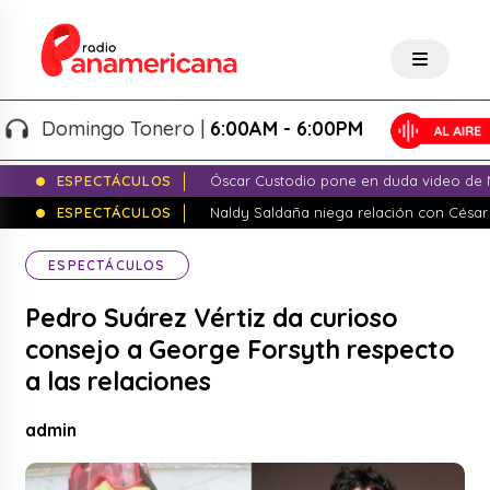
Domingo Tonero |
6:00AM - 6:00PM
ESPECTÁCULOS
Óscar Custodio pone en duda video de N
ESPECTÁCULOS
Naldy Saldaña niega relación con César
ESPECTÁCULOS
Pedro Suárez Vértiz da curioso
consejo a George Forsyth respecto
a las relaciones
admin