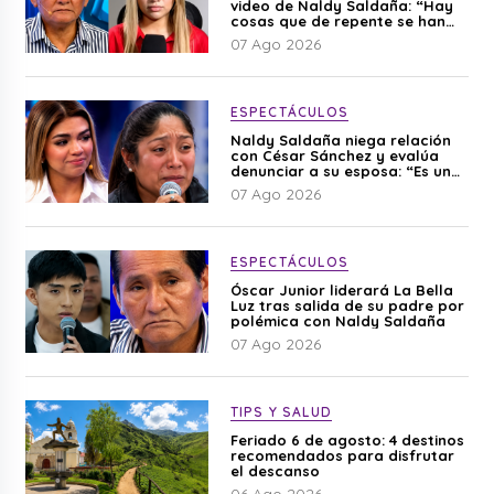
video de Naldy Saldaña: “Hay
cosas que de repente se han
editado”
07 Ago 2026
ESPECTÁCULOS
Naldy Saldaña niega relación
con César Sánchez y evalúa
denunciar a su esposa: “Es una
difamación”
07 Ago 2026
ESPECTÁCULOS
Óscar Junior liderará La Bella
Luz tras salida de su padre por
polémica con Naldy Saldaña
07 Ago 2026
TIPS Y SALUD
Feriado 6 de agosto: 4 destinos
recomendados para disfrutar
el descanso
06 Ago 2026