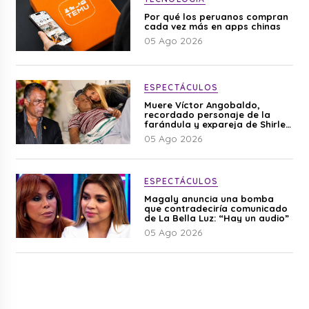
Por qué los peruanos compran
cada vez más en apps chinas
05 Ago 2026
ESPECTÁCULOS
Muere Víctor Angobaldo,
recordado personaje de la
farándula y expareja de Shirley
Cherres
05 Ago 2026
ESPECTÁCULOS
Magaly anuncia una bomba
que contradeciría comunicado
de La Bella Luz: “Hay un audio”
05 Ago 2026