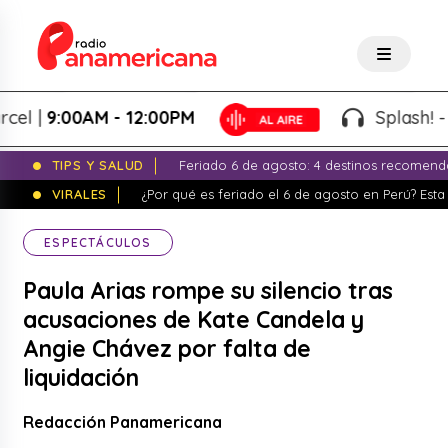
|
9:00AM - 12:00PM
Splash! - Giov
TIPS Y SALUD
Feriado 6 de agosto: 4 destinos recomend
VIRALES
¿Por qué es feriado el 6 de agosto en Perú? Esta 
ESPECTÁCULOS
Paula Arias rompe su silencio tras
acusaciones de Kate Candela y
Angie Chávez por falta de
liquidación
Redacción Panamericana