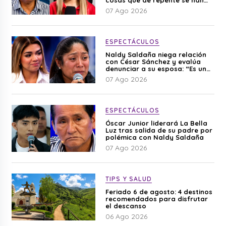
cosas que de repente se han
editado”
07 Ago 2026
ESPECTÁCULOS
Naldy Saldaña niega relación
con César Sánchez y evalúa
denunciar a su esposa: “Es una
difamación”
07 Ago 2026
ESPECTÁCULOS
Óscar Junior liderará La Bella
Luz tras salida de su padre por
polémica con Naldy Saldaña
07 Ago 2026
TIPS Y SALUD
Feriado 6 de agosto: 4 destinos
recomendados para disfrutar
el descanso
06 Ago 2026