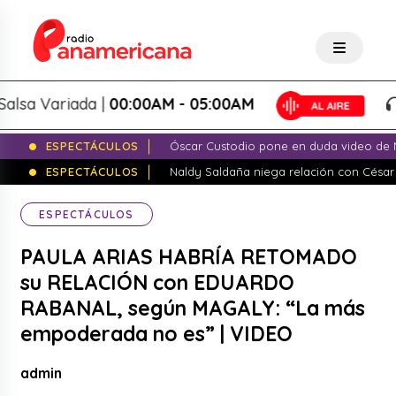
 Variada |
00:00AM - 05:00AM
Sal
ESPECTÁCULOS
Óscar Custodio pone en duda video de N
ESPECTÁCULOS
Naldy Saldaña niega relación con César
ESPECTÁCULOS
PAULA ARIAS HABRÍA RETOMADO
su RELACIÓN con EDUARDO
RABANAL, según MAGALY: “La más
empoderada no es” | VIDEO
admin