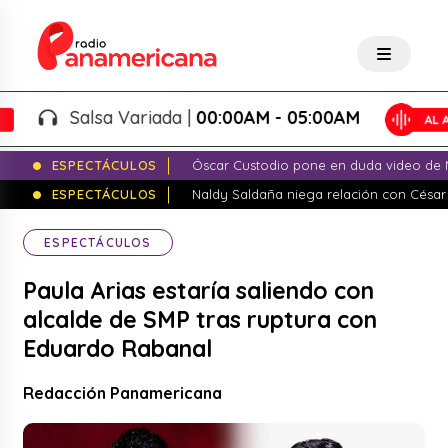
Salsa Variada |
00:00AM - 05:00AM
ESPECTÁCULOS
Óscar Custodio pone en duda video de N
ESPECTÁCULOS
Naldy Saldaña niega relación con César
ESPECTÁCULOS
Paula Arias estaría saliendo con
alcalde de SMP tras ruptura con
Eduardo Rabanal
Redacción Panamericana