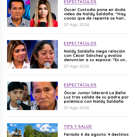
ESPECTÁCULOS
Óscar Custodio pone en duda
video de Naldy Saldaña: “Hay
cosas que de repente se han
editado”
07 Ago 2026
ESPECTÁCULOS
Naldy Saldaña niega relación
con César Sánchez y evalúa
denunciar a su esposa: “Es una
difamación”
07 Ago 2026
ESPECTÁCULOS
Óscar Junior liderará La Bella
Luz tras salida de su padre por
polémica con Naldy Saldaña
07 Ago 2026
TIPS Y SALUD
Feriado 6 de agosto: 4 destinos