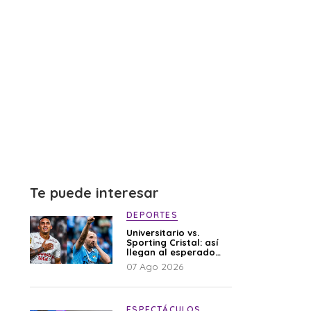
Te puede interesar
DEPORTES
Universitario vs.
Sporting Cristal: así
llegan al esperado
duelo
07 Ago 2026
ESPECTÁCULOS