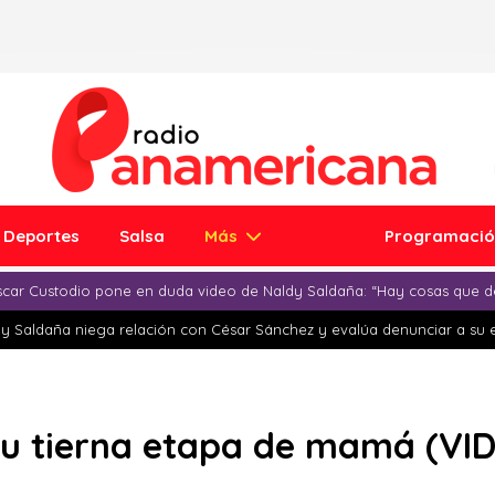
Deportes
Salsa
Más
Programaci
car Custodio pone en duda video de Naldy Saldaña: “Hay cosas que d
y Saldaña niega relación con César Sánchez y evalúa denunciar a su 
su tierna etapa de mamá (VI