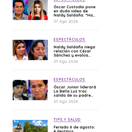
Óscar Custodio pone
en duda video de
Naldy Saldaña: “Hay
cosas que de repente
07 Ago 2026
se han editado”
ESPECTÁCULOS
Naldy Saldaña niega
relación con César
Sánchez y evalúa
denunciar a su
07 Ago 2026
esposa: “Es una
difamación”
ESPECTÁCULOS
Óscar Junior liderará
La Bella Luz tras
salida de su padre
por polémica con
07 Ago 2026
Naldy Saldaña
TIPS Y SALUD
Feriado 6 de agosto:
4 destinos