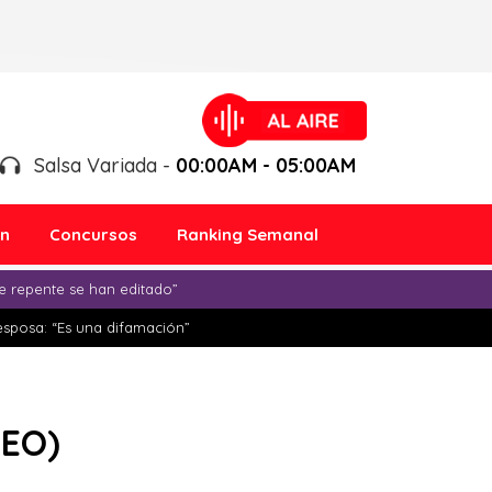
Salsa Variada -
00:00AM - 05:00AM
ón
Concursos
Ranking Semanal
e repente se han editado”
esposa: “Es una difamación”
DEO)