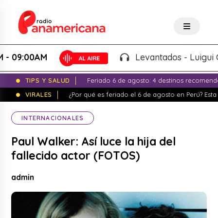
9:00AM
Levantados - Luigui Carba
TIPS Y SALUD
Feriado 6 de agosto: 4 destinos recomend
VIRALES
¿Por qué es feriado el 6 de agosto en Perú? Esta 
INTERNACIONALES
Paul Walker: Así luce la hija del
fallecido actor (FOTOS)
admin