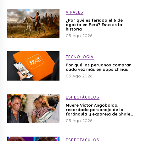
VIRALES
¿Por qué es feriado el 6 de
agosto en Perú? Esta es la
historia
05 Ago 2026
TECNOLOGÍA
Por qué los peruanos compran
cada vez más en apps chinas
05 Ago 2026
ESPECTÁCULOS
Muere Víctor Angobaldo,
recordado personaje de la
farándula y expareja de Shirley
Cherres
05 Ago 2026
ESPECTÁCULOS