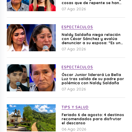
cosas que de repente se han
editado”
07 Ago 2026
ESPECTÁCULOS
Naldy Saldaña niega relación
con César Sánchez y evalúa
denunciar a su esposa: “Es una
difamación”
07 Ago 2026
ESPECTÁCULOS
Óscar Junior liderará La Bella
Luz tras salida de su padre por
polémica con Naldy Saldaña
07 Ago 2026
TIPS Y SALUD
Feriado 6 de agosto: 4 destinos
recomendados para disfrutar
el descanso
06 Ago 2026