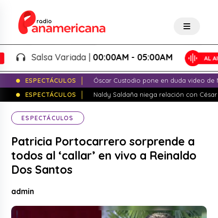
Salsa Variada |
00:00AM - 05:00AM
ESPECTÁCULOS
Óscar Custodio pone en duda video de N
ESPECTÁCULOS
Naldy Saldaña niega relación con César
ESPECTÁCULOS
Patricia Portocarrero sorprende a
todos al ‘callar’ en vivo a Reinaldo
Dos Santos
admin