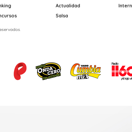
nking
Actualidad
Inter
ncursos
Salsa
Reservados.