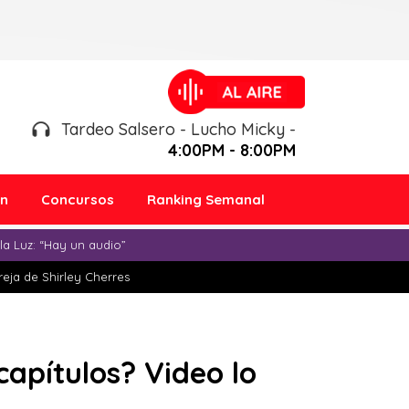
Tardeo Salsero - Lucho Micky -
4:00PM - 8:00PM
ón
Concursos
Ranking Semanal
a Luz: “Hay un audio”
eja de Shirley Cherres
capítulos? Video lo