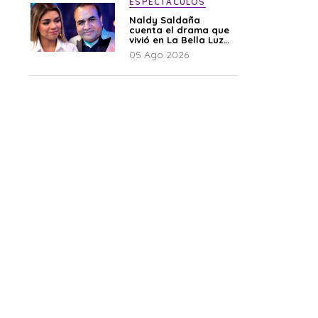
ESPECTÁCULOS
Naldy Saldaña
cuenta el drama que
vivió en La Bella Luz
tras denuncia al
05 Ago 2026
director musical: “No
me parece justo”