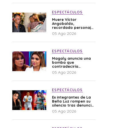
ESPECTÁCULOS
Muere Víctor
Angobaldo,
recordado personaje
de la farándula y
05 Ago 2026
expareja de Shirley
Cherres
ESPECTÁCULOS
Magaly anuncia una
bomba que
contradeciría
comunicado de La
05 Ago 2026
Bella Luz: “Hay un
audio”
ESPECTÁCULOS
Ex integrantes de La
Bella Luz rompen su
silencio tras denuncia
de Naldy: “Todo el
05 Ago 2026
mundo lo sabía”