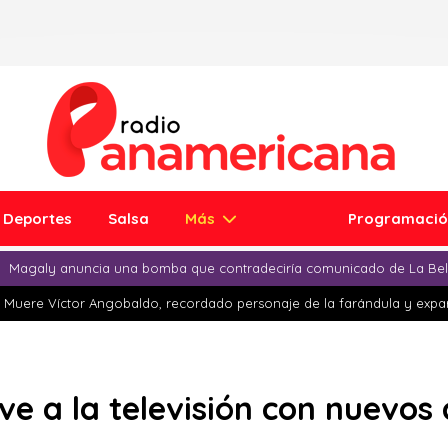
Deportes
Salsa
Más
Programaci
Magaly anuncia una bomba que contradeciría comunicado de La Bell
Muere Víctor Angobaldo, recordado personaje de la farándula y expar
e a la televisión con nuevos 