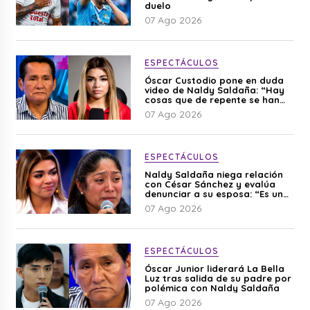
duelo
07 Ago 2026
ESPECTÁCULOS
Óscar Custodio pone en duda
video de Naldy Saldaña: “Hay
cosas que de repente se han
editado”
07 Ago 2026
ESPECTÁCULOS
Naldy Saldaña niega relación
con César Sánchez y evalúa
denunciar a su esposa: “Es una
difamación”
07 Ago 2026
ESPECTÁCULOS
Óscar Junior liderará La Bella
Luz tras salida de su padre por
polémica con Naldy Saldaña
07 Ago 2026