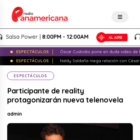
alsa Power |
8:00PM - 12:00AM
S
ESPECTÁCULOS
Óscar Custodio pone en duda video de N
ESPECTÁCULOS
Naldy Saldaña niega relación con César
ESPECTÁCULOS
Participante de reality
protagonizarán nueva telenovela
admin