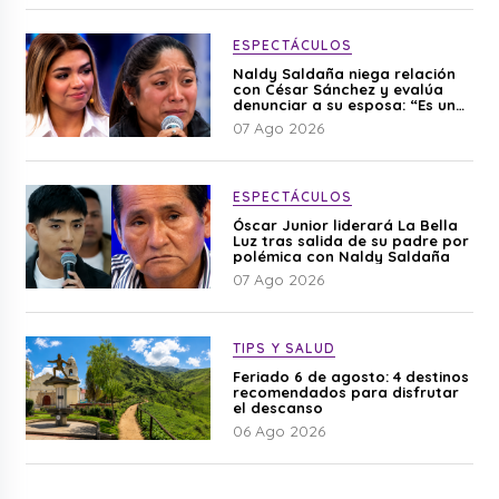
ESPECTÁCULOS
Naldy Saldaña niega relación
con César Sánchez y evalúa
denunciar a su esposa: “Es una
difamación”
07 Ago 2026
ESPECTÁCULOS
Óscar Junior liderará La Bella
Luz tras salida de su padre por
polémica con Naldy Saldaña
07 Ago 2026
TIPS Y SALUD
Feriado 6 de agosto: 4 destinos
recomendados para disfrutar
el descanso
06 Ago 2026