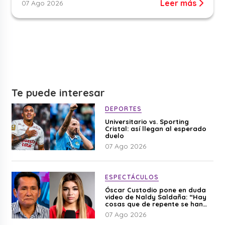
Leer más
07 Ago 2026
Te puede interesar
DEPORTES
Universitario vs. Sporting
Cristal: así llegan al esperado
duelo
07 Ago 2026
ESPECTÁCULOS
Óscar Custodio pone en duda
video de Naldy Saldaña: “Hay
cosas que de repente se han
editado”
07 Ago 2026