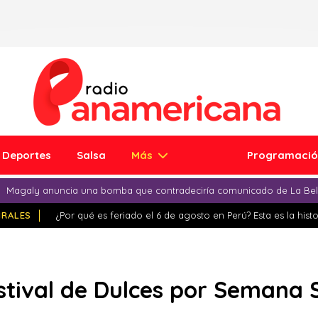
Deportes
Salsa
Más
Programaci
Magaly anuncia una bomba que contradeciría comunicado de La Bell
IRALES
¿Por qué es feriado el 6 de agosto en Perú? Esta es la histo
estival de Dulces por Semana