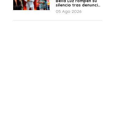
Bella Luz rompen su
silencio tras denuncia
de Naldy: “Todo el
05 Ago 2026
mundo lo sabía”