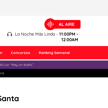
La Noche Más Linda -
11:00PM -
12:00AM
ón
Concursos
Ranking Semanal
a Luz: “Hay un audio”
ria
 Santa