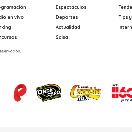
ogramación
Espectáculos
Tende
io en vivo
Deportes
Tips 
nking
Actualidad
Inter
ncursos
Salsa
Reservados.