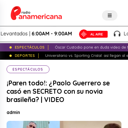
antados |
6:00AM - 9:00AM
Lo Mej
ESPECTÁCULOS
Óscar Custodio pone en duda video de N
DEPORTES
Universitario vs. Sporting Cristal: así llegan a
ESPECTÁCULOS
¡Paren todo!: ¿Paolo Guerrero se
casó en SECRETO con su novia
brasileña? | VIDEO
admin