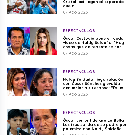
Cristal: así llegan al esperado
duelo
07 Ago 2026
ESPECTÁCULOS
Óscar Custodio pone en duda
video de Naldy Saldaña: “Hay
cosas que de repente se han
editado”
07 Ago 2026
ESPECTÁCULOS
Naldy Saldaña niega relación
con César Sánchez y evalúa
denunciar a su esposa: “Es una
difamación”
07 Ago 2026
ESPECTÁCULOS
Óscar Junior liderará La Bella
Luz tras salida de su padre por
polémica con Naldy Saldaña