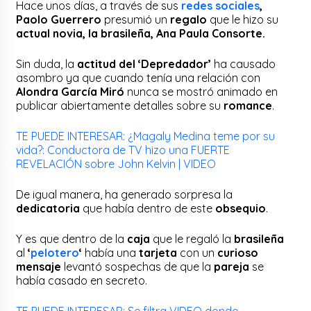
Hace unos días, a través de sus
redes sociales
,
Paolo Guerrero
presumió un
regalo
que le hizo su
actual novia, la brasileña, Ana Paula Consorte.
Sin duda, la
actitud del ‘Depredador’
ha causado
asombro ya que cuando tenía una relación con
Alondra García Miró
nunca se mostró animado en
publicar abiertamente detalles sobre su
romance
.
TE PUEDE INTERESAR: ¿Magaly Medina teme por su
vida?: Conductora de TV hizo una FUERTE
REVELACIÓN sobre John Kelvin | VIDEO
De igual manera, ha generado sorpresa la
dedicatoria
que había dentro de este
obsequio
.
Y es que dentro de la
caja
que le regaló la
brasileña
al
‘
pelotero
‘
había una
tarjeta
con un
curioso
mensaje
levantó sospechas de que la
pareja
se
había casado en secreto.
TE PUEDE INTERESAR: Se filtra VIDEO donde