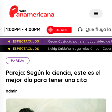
00PM - 4:00PM
Que fluya la tarde!
ESPECTÁCULOS
Óscar Custodio pone en duda video de N
ESPECTÁCULOS
Naldy Saldaña niega relación con César
PAREJA
Pareja: Según la ciencia, este es el
mejor día para tener una cita
admin