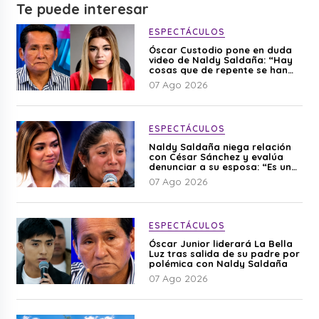
Te puede interesar
ESPECTÁCULOS
Óscar Custodio pone en duda
video de Naldy Saldaña: “Hay
cosas que de repente se han
editado”
07 Ago 2026
ESPECTÁCULOS
Naldy Saldaña niega relación
con César Sánchez y evalúa
denunciar a su esposa: “Es una
difamación”
07 Ago 2026
ESPECTÁCULOS
Óscar Junior liderará La Bella
Luz tras salida de su padre por
polémica con Naldy Saldaña
07 Ago 2026