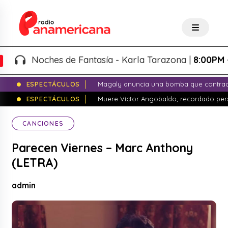
Noches de Fantasía - Karla Tarazona |
8:00PM - 11:
ESPECTÁCULOS
Magaly anuncia una bomba que contrade
ESPECTÁCULOS
Muere Víctor Angobaldo, recordado pers
CANCIONES
Parecen Viernes – Marc Anthony
(LETRA)
admin