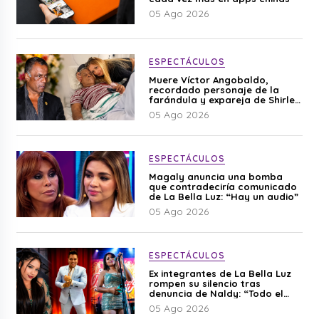
05 Ago 2026
ESPECTÁCULOS
Muere Víctor Angobaldo,
recordado personaje de la
farándula y expareja de Shirley
Cherres
05 Ago 2026
ESPECTÁCULOS
Magaly anuncia una bomba
que contradeciría comunicado
de La Bella Luz: “Hay un audio”
05 Ago 2026
ESPECTÁCULOS
Ex integrantes de La Bella Luz
rompen su silencio tras
denuncia de Naldy: “Todo el
mundo lo sabía”
05 Ago 2026