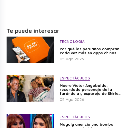
Te puede interesar
TECNOLOGÍA
Por qué los peruanos compran
cada vez más en apps chinas
05 Ago 2026
ESPECTÁCULOS
Muere Víctor Angobaldo,
recordado personaje de la
farándula y expareja de Shirley
Cherres
05 Ago 2026
ESPECTÁCULOS
Magaly anuncia una bomba