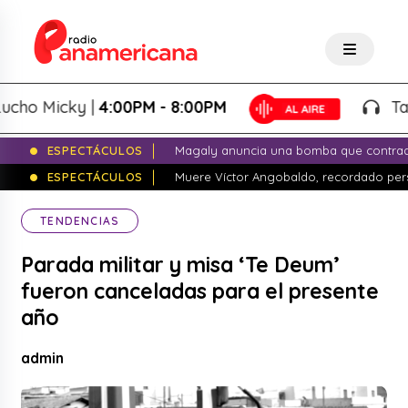
o Micky |
4:00PM - 8:00PM
Tardeo
ESPECTÁCULOS
Magaly anuncia una bomba que contrade
ESPECTÁCULOS
Muere Víctor Angobaldo, recordado pers
TENDENCIAS
Parada militar y misa ‘Te Deum’
fueron canceladas para el presente
año
admin