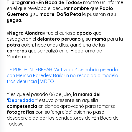
El
programa «En Boca de Todos»
mostró un informe
en el que revelaba el peculiar
nombre
que
Paolo
Guerrero
y su
madre
,
Doña Peta
le pusieron a su
yegua
.
«Negra Alondra»
fue el curioso
apodo
que
escogieron el
delantero peruano
y su
mamá
para la
potra
quien, hace unos días, ganó una de las
carreras
que se realizó en el Hipódromo de
Monterrico.
TE PUEDE INTERESAR: ‘Activador’ se habría peleado
con Melissa Paredes: Bailarín no respaldó a modelo
tras denuncia | VIDEO
Y es que el pasado 06 de julio, la
mamá del
‘
Depredador
‘
estuvo presente en aquella
competencia
en donde aprovechó para tomarse
fotografías
con su ‘engreída’ quien no pasó
desapercibida por los conductores de «En Boca de
Todos».