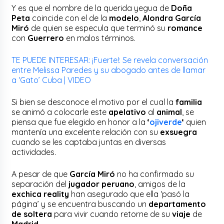
Y es que el nombre de la querida yegua de
Doña
Peta
coincide con el de la
modelo
,
Alondra García
Miró
de quien se especula que terminó su
romance
con
Guerrero
en malos términos.
TE PUEDE INTERESAR: ¡Fuerte!: Se revela conversación
entre Melissa Paredes y su abogado antes de llamar
a ‘Gato’ Cuba | VIDEO
Si bien se desconoce el motivo por el cual la
familia
se animó a colocarle este
apelativo
al
animal
, se
piensa que fue elegido en honor a la
‘
ojiverde
‘
quien
mantenía una excelente relación con su
exsuegra
cuando se les captaba juntas en diversas
actividades.
A pesar de que
García Miró
no ha confirmado su
separación del
jugador peruano
, amigos de la
exchica reality
han asegurado que ella ‘pasó la
página’ y se encuentra buscando un
departamento
de soltera
para vivir cuando retorne de su
viaje
de
Madrid
.