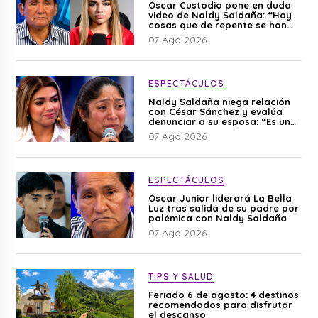
Óscar Custodio pone en duda
video de Naldy Saldaña: “Hay
cosas que de repente se han
editado”
07 Ago 2026
ESPECTÁCULOS
Naldy Saldaña niega relación
con César Sánchez y evalúa
denunciar a su esposa: “Es una
difamación”
07 Ago 2026
ESPECTÁCULOS
Óscar Junior liderará La Bella
Luz tras salida de su padre por
polémica con Naldy Saldaña
07 Ago 2026
TIPS Y SALUD
Feriado 6 de agosto: 4 destinos
recomendados para disfrutar
el descanso