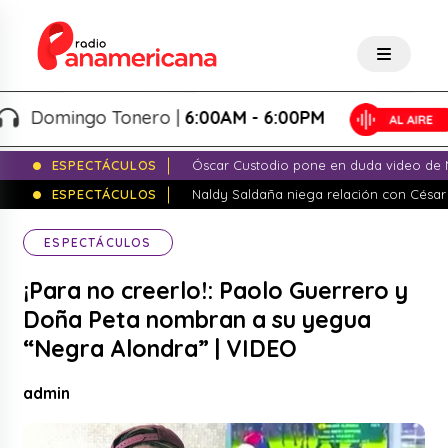
Domingo Tonero |
6:00AM - 6:00PM
ESPECTÁCULOS
Óscar Custodio pone en duda video de N
ESPECTÁCULOS
Naldy Saldaña niega relación con César
ESPECTÁCULOS
¡Para no creerlo!: Paolo Guerrero y
Doña Peta nombran a su yegua
“Negra Alondra” | VIDEO
admin