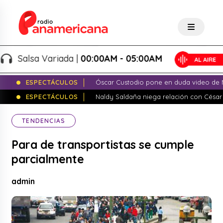
Salsa Variada |
00:00AM - 05:00AM
ESPECTÁCULOS
Óscar Custodio pone en duda video de N
ESPECTÁCULOS
Naldy Saldaña niega relación con César
TENDENCIAS
Para de transportistas se cumple
parcialmente
admin