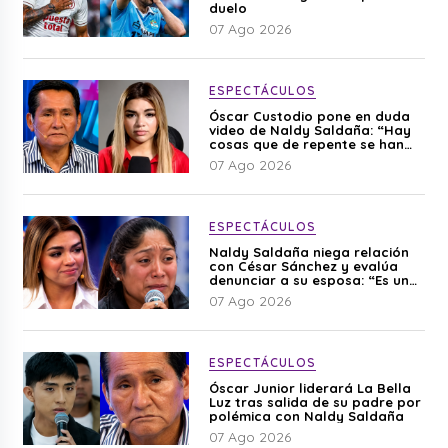
duelo
07 Ago 2026
ESPECTÁCULOS
Óscar Custodio pone en duda
video de Naldy Saldaña: “Hay
cosas que de repente se han
editado”
07 Ago 2026
ESPECTÁCULOS
Naldy Saldaña niega relación
con César Sánchez y evalúa
denunciar a su esposa: “Es una
difamación”
07 Ago 2026
ESPECTÁCULOS
Óscar Junior liderará La Bella
Luz tras salida de su padre por
polémica con Naldy Saldaña
07 Ago 2026