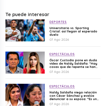
Te puede interesar
DEPORTES
Universitario vs. Sporting
Cristal: así llegan al esperado
duelo
07 Ago 2026
ESPECTÁCULOS
Óscar Custodio pone en duda
video de Naldy Saldaña: “Hay
cosas que de repente se han
editado”
07 Ago 2026
ESPECTÁCULOS
Naldy Saldaña niega relación
con César Sánchez y evalúa
denunciar a su esposa: “Es una
difamación”
07 Ago 2026