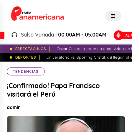
Salsa Variada |
00:00AM - 05:00AM
ESPECTÁCULOS
Óscar Custodio pone en duda video de N
DEPORTES
Universitario vs. Sporting Cristal: así llegan a
TENDENCIAS
¡Confirmado! Papa Francisco
visitará el Perú
admin