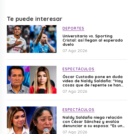
Te puede interesar
DEPORTES
Universitario vs. Sporting
Cristal: así llegan al esperado
duelo
07 Ago 2026
ESPECTÁCULOS
Óscar Custodio pone en duda
video de Naldy Saldaña: “Hay
cosas que de repente se han
editado”
07 Ago 2026
ESPECTÁCULOS
Naldy Saldaña niega relación
con César Sánchez y evalúa
denunciar a su esposa: “Es una
difamación”
07 Ago 2026