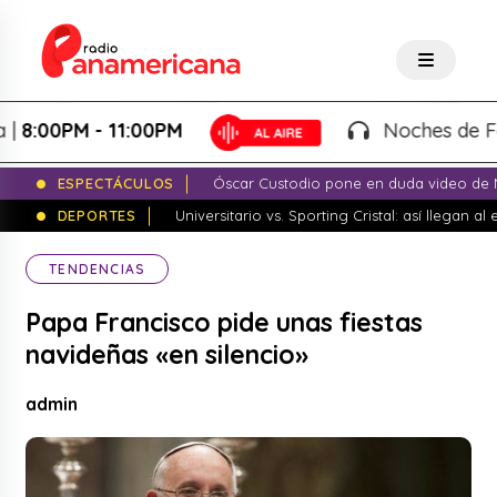
:00PM - 11:00PM
Noches de Fantas
ESPECTÁCULOS
Óscar Custodio pone en duda video de N
DEPORTES
Universitario vs. Sporting Cristal: así llegan a
TENDENCIAS
Papa Francisco pide unas fiestas
navideñas «en silencio»
admin