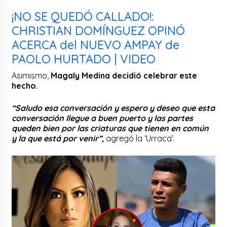
¡NO SE QUEDÓ CALLADO!:
CHRISTIAN DOMÍNGUEZ OPINÓ
ACERCA del NUEVO AMPAY de
PAOLO HURTADO | VIDEO
Asimismo,
Magaly Medina decidió celebrar este
hecho.
“Saludo esa conversación y espero y deseo que esta
conversación llegue a buen puerto y las partes
queden bien por las criaturas que tienen en común
y la que está por venir”,
agregó la ‘Urraca’.