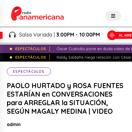
Salsa Variada |
3:00PM - 10:00PM
ESPECTÁCULOS
Óscar Custodio pone en duda video de N
ESPECTÁCULOS
Naldy Saldaña niega relación con César
ESPECTÁCULOS
PAOLO HURTADO y ROSA FUENTES
ESTARÍAN en CONVERSACIONES
para ARREGLAR la SITUACIÓN,
SEGÚN MAGALY MEDINA | VIDEO
admin