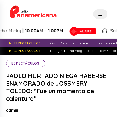
cky |
10:00AM - 1:00PM
Salsa de 
ESPECTÁCULOS
Óscar Custodio pone en duda video de N
ESPECTÁCULOS
Naldy Saldaña niega relación con César
ESPECTÁCULOS
PAOLO HURTADO NIEGA HABERSE
ENAMORADO de JOSSMERY
TOLEDO: “Fue un momento de
calentura”
admin