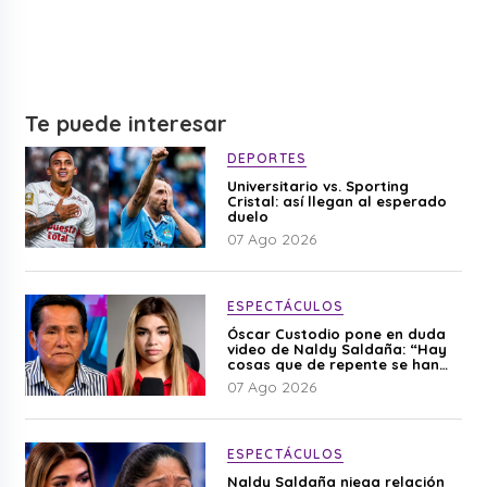
Te puede interesar
DEPORTES
Universitario vs. Sporting
Cristal: así llegan al esperado
duelo
07 Ago 2026
ESPECTÁCULOS
Óscar Custodio pone en duda
video de Naldy Saldaña: “Hay
cosas que de repente se han
editado”
07 Ago 2026
ESPECTÁCULOS
Naldy Saldaña niega relación