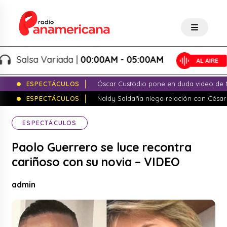
Salsa Variada |
00:00AM - 05:00AM
ESPECTÁCULOS
Óscar Custodio pone en duda video de N
ESPECTÁCULOS
Naldy Saldaña niega relación con César
ESPECTÁCULOS
Paolo Guerrero se luce recontra
cariñoso con su novia – VIDEO
admin