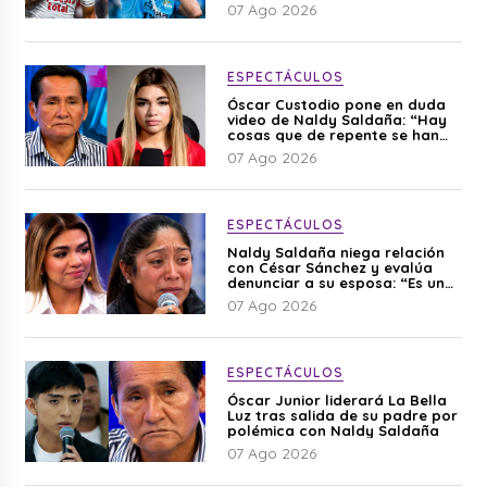
07 Ago 2026
ESPECTÁCULOS
Óscar Custodio pone en duda
video de Naldy Saldaña: “Hay
cosas que de repente se han
editado”
07 Ago 2026
ESPECTÁCULOS
Naldy Saldaña niega relación
con César Sánchez y evalúa
denunciar a su esposa: “Es una
difamación”
07 Ago 2026
ESPECTÁCULOS
Óscar Junior liderará La Bella
Luz tras salida de su padre por
polémica con Naldy Saldaña
07 Ago 2026