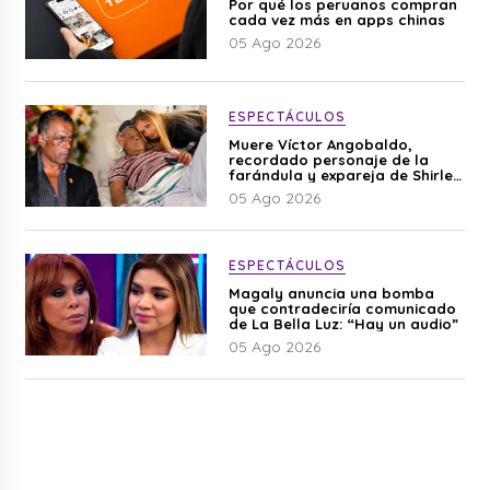
Por qué los peruanos compran
cada vez más en apps chinas
05 Ago 2026
ESPECTÁCULOS
Muere Víctor Angobaldo,
recordado personaje de la
farándula y expareja de Shirley
Cherres
05 Ago 2026
ESPECTÁCULOS
Magaly anuncia una bomba
que contradeciría comunicado
de La Bella Luz: “Hay un audio”
05 Ago 2026