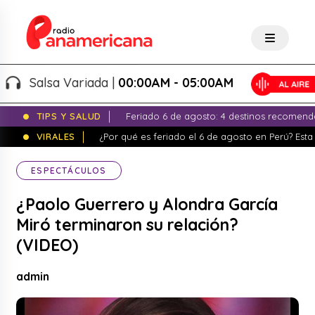
Salsa Variada |
00:00AM - 05:00AM
TIPS Y SALUD
Feriado 6 de agosto: 4 destinos recomend
VIRALES
¿Por qué es feriado el 6 de agosto en Perú? Esta 
ESPECTÁCULOS
¿Paolo Guerrero y Alondra García
Miró terminaron su relación?
(VIDEO)
admin