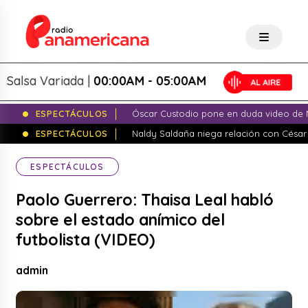
lsa Variada |
00:00AM - 05:00AM
ESPECTÁCULOS
Óscar Custodio pone en duda video de N
ESPECTÁCULOS
Naldy Saldaña niega relación con César
ESPECTÁCULOS
Paolo Guerrero: Thaisa Leal habló
sobre el estado anímico del
futbolista (VIDEO)
admin