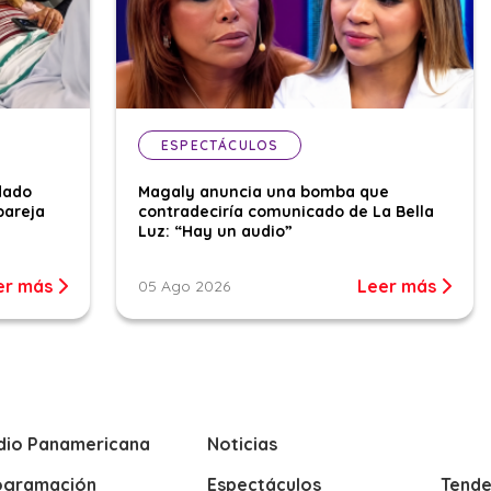
ESPECTÁCULOS
dado
Magaly anuncia una bomba que
pareja
contradeciría comunicado de La Bella
Luz: “Hay un audio”
er más
Leer más
05 Ago 2026
dio Panamericana
Noticias
ogramación
Espectáculos
Tende