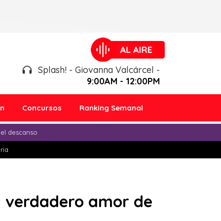
Splash! - Giovanna Valcárcel -
9:00AM - 12:00PM
ón
Concursos
Ranking Semanal
 el descanso
ria
el verdadero amor de