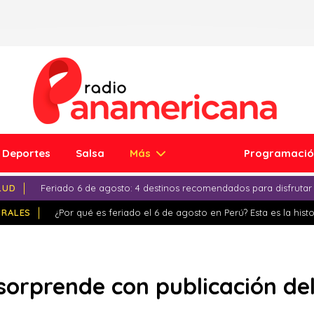
Deportes
Salsa
Más
Programaci
LUD
Feriado 6 de agosto: 4 destinos recomendados para disfrutar
IRALES
¿Por qué es feriado el 6 de agosto en Perú? Esta es la histo
sorprende con publicación d