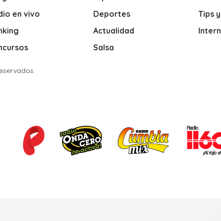
io en vivo
Deportes
Tips 
nking
Actualidad
Inter
ncursos
Salsa
Reservados.