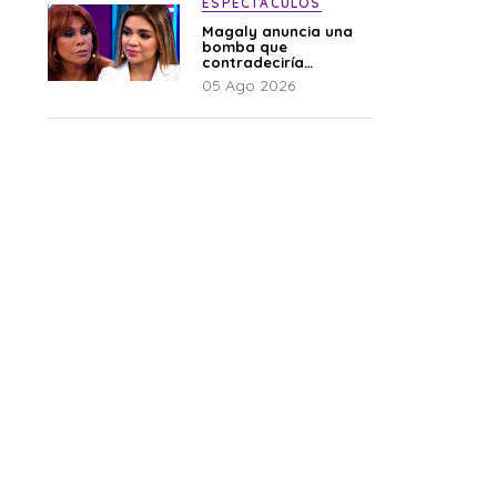
ESPECTÁCULOS
Magaly anuncia una
bomba que
contradeciría
comunicado de La
05 Ago 2026
Bella Luz: “Hay un
audio”