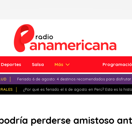
Deportes
Salsa
Más
Programaci
LUD
Feriado 6 de agosto: 4 destinos recomendados para disfrutar
IRALES
¿Por qué es feriado el 6 de agosto en Perú? Esta es la histo
podría perderse amistoso ant