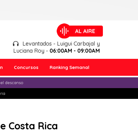
Levantados - Luigui Carbajal y
Luciana Roy -
06:00AM - 09:00AM
ón
Concursos
Ranking Semanal
 el descanso
ria
e Costa Rica