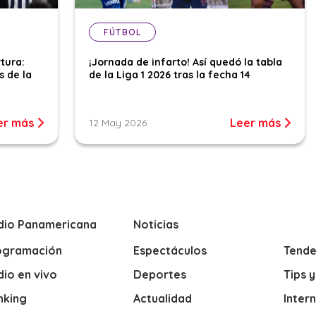
FÚTBOL
tura:
¡Jornada de infarto! Así quedó la tabla
s de la
de la Liga 1 2026 tras la fecha 14
er más
Leer más
12 May 2026
dio Panamericana
Noticias
ogramación
Espectáculos
Tende
io en vivo
Deportes
Tips 
nking
Actualidad
Inter