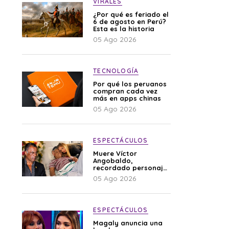
VIRALES
¿Por qué es feriado el
6 de agosto en Perú?
Esta es la historia
05 Ago 2026
TECNOLOGÍA
Por qué los peruanos
compran cada vez
más en apps chinas
05 Ago 2026
ESPECTÁCULOS
Muere Víctor
Angobaldo,
recordado personaje
de la farándula y
05 Ago 2026
expareja de Shirley
Cherres
ESPECTÁCULOS
Magaly anuncia una