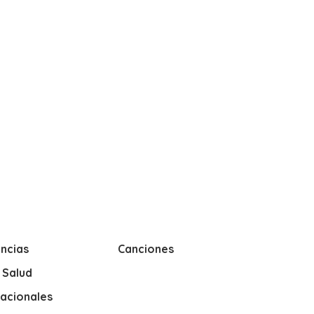
ncias
Canciones
y Salud
nacionales