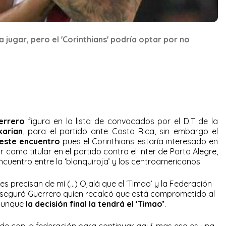
ugar, pero el 'Corinthians' podría optar por no
errero
figura en la lista de convocados por el D.T de la
karian
, para el partido ante Costa Rica, sin embargo el
 este encuentro
pues el Corinthians estaría interesado en
 como titular en el partido contra el Inter de Porto Alegre,
ncuentro entre la ‘blanquiroja’ y los centroamericanos.
s precisan de mí (…) Ojalá que el ‘Timao’ y la Federación
aseguró Guerrero quien recalcó que está comprometido al
aunque
la decisión final la tendrá el ‘Timao’
.
de con la federación para continuar aquí, mas esa es una