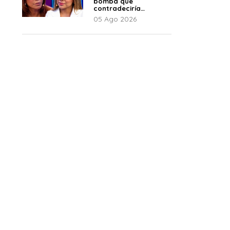
bomba que
contradeciría
comunicado de La
05 Ago 2026
Bella Luz: “Hay un
audio”