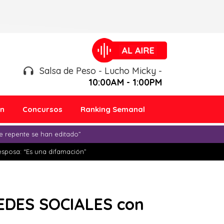
Salsa de Peso - Lucho Micky -
10:00AM - 1:00PM
ón
Concursos
Ranking Semanal
e repente se han editado”
esposa: “Es una difamación”
DES SOCIALES con