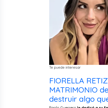
Te puede interesar
FIORELLA RETI
MATRIMONIO de 
destruir algo qu
Paolo Guerrero
le dedicó a su f