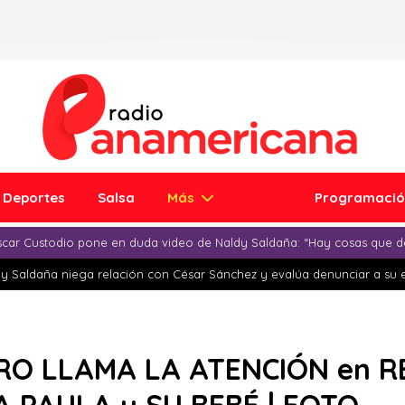
Deportes
Salsa
Más
Programaci
car Custodio pone en duda video de Naldy Saldaña: “Hay cosas que d
y Saldaña niega relación con César Sánchez y evalúa denunciar a su 
O LLAMA LA ATENCIÓN en RE