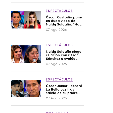
ESPECTÁCULOS
Óscar Custodio pone
en duda video de
Naldy Saldaña: “Hay
cosas que de repente
07 Ago 2026
se han editado”
ESPECTÁCULOS
Naldy Saldaña niega
relación con César
Sánchez y evalúa
denunciar a su
07 Ago 2026
esposa: “Es una
difamación”
ESPECTÁCULOS
Óscar Junior liderará
La Bella Luz tras
salida de su padre
por polémica con
07 Ago 2026
Naldy Saldaña