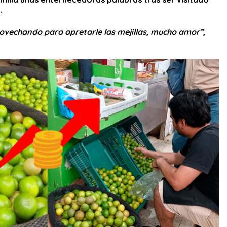
y.
rovechando para apretarle las mejillas, mucho amor”,