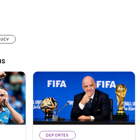
UCV
as
DEPORTES