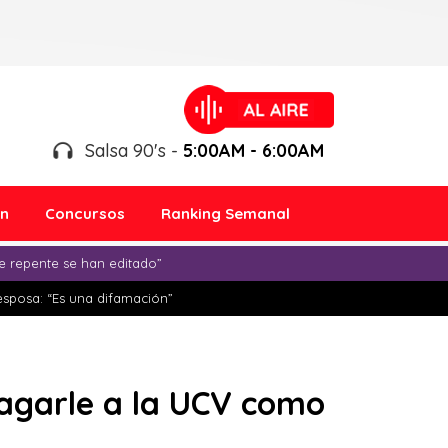
Salsa 90's -
5:00AM - 6:00AM
ón
Concursos
Ranking Semanal
e repente se han editado”
esposa: “Es una difamación”
pagarle a la UCV como