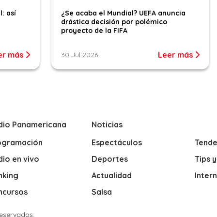
l: así
¿Se acaba el Mundial? UEFA anuncia
drástica decisión por polémico
proyecto de la FIFA
er más
Leer más
30 Jul 2026
dio Panamericana
Noticias
ogramación
Espectáculos
Tende
io en vivo
Deportes
Tips 
nking
Actualidad
Inter
ncursos
Salsa
Reservados.