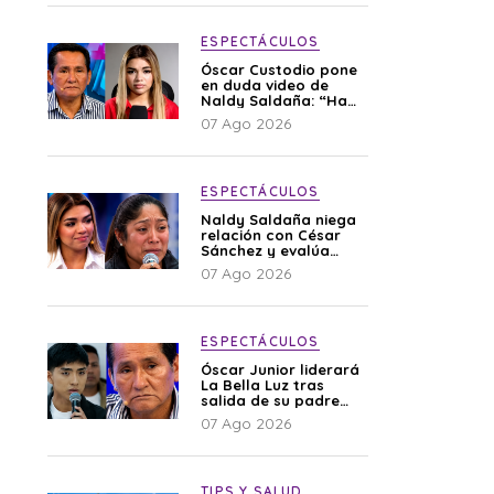
ESPECTÁCULOS
Óscar Custodio pone
en duda video de
Naldy Saldaña: “Hay
cosas que de repente
07 Ago 2026
se han editado”
ESPECTÁCULOS
Naldy Saldaña niega
relación con César
Sánchez y evalúa
denunciar a su
07 Ago 2026
esposa: “Es una
difamación”
ESPECTÁCULOS
Óscar Junior liderará
La Bella Luz tras
salida de su padre
por polémica con
07 Ago 2026
Naldy Saldaña
TIPS Y SALUD