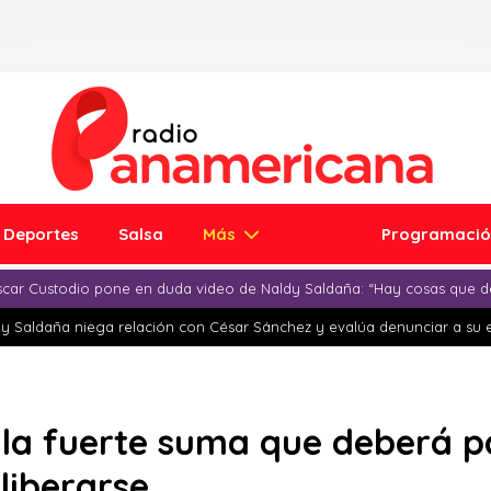
Deportes
Salsa
Más
Programaci
car Custodio pone en duda video de Naldy Saldaña: “Hay cosas que d
y Saldaña niega relación con César Sánchez y evalúa denunciar a su 
 la fuerte suma que deberá 
liberarse