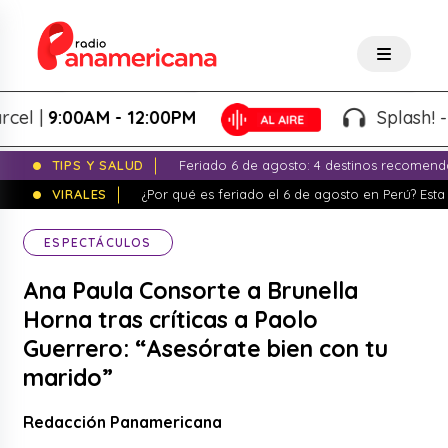
|
9:00AM - 12:00PM
Splash! - Giov
TIPS Y SALUD
Feriado 6 de agosto: 4 destinos recomend
VIRALES
¿Por qué es feriado el 6 de agosto en Perú? Esta 
ESPECTÁCULOS
Ana Paula Consorte a Brunella
Horna tras críticas a Paolo
Guerrero: “Asesórate bien con tu
marido”
Redacción Panamericana