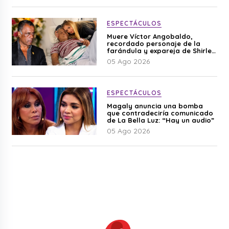
ESPECTÁCULOS
Muere Víctor Angobaldo,
recordado personaje de la
farándula y expareja de Shirley
Cherres
05 Ago 2026
ESPECTÁCULOS
Magaly anuncia una bomba
que contradeciría comunicado
de La Bella Luz: “Hay un audio”
05 Ago 2026