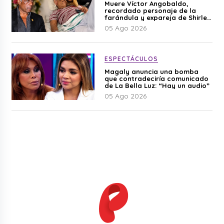
Muere Víctor Angobaldo,
recordado personaje de la
farándula y expareja de Shirley
Cherres
05 Ago 2026
ESPECTÁCULOS
Magaly anuncia una bomba
que contradeciría comunicado
de La Bella Luz: “Hay un audio”
05 Ago 2026