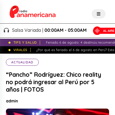
Salsa Variada |
00:00AM - 05:00AM
TIPS Y SALUD
Feriado 6 de agosto: 4 destinos recomend
VIRALES
¿Por qué es feriado el 6 de agosto en Perú? Esta 
ACTUALIDAD
“Pancho” Rodríguez: Chico reality
no podrá ingresar al Perú por 5
años | FOTOS
admin