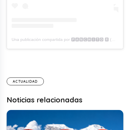
Una publicación compartida por 🅿🅰🅽🅲🅷🅸🆃🅾 🆁 (@panchitor_)
ACTUALIDAD
Noticias relacionadas